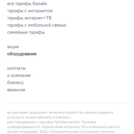
все тарифы билайн
тарифы с интернетом
тарифы интернет+ТВ
тарифы с мобильной связью
семейные тарифы
акции
оборудование
контакты
о компании
бизнесу
вакансии
вы уже клиент домашнего интернета билайн? Вы можете управлять
услугами в личнoм кaбинeтe:
lk.bееlinе.ru
.
сайт официального партнёра ПАО ВымпелКом.
Политика
конфиденциальности
. Подключение интернета, ТВ и мобильной связи от
билайн в Караваево. 2026 г.
Пользовательское соглашение
.
Политика