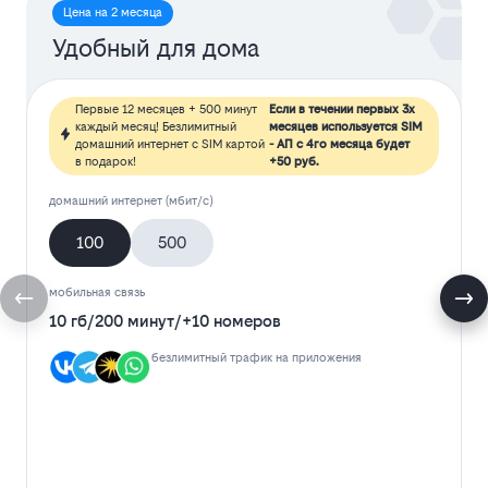
Цена на 2 месяца
Удобный для дома
Первые 12 месяцев + 500 минут
Если в течении первых 3х
каждый месяц! Безлимитный
месяцев используется SIM
домашний интернет с SIM картой
- АП с 4го месяца будет
в подарок!
+50 руб.
домашний интернет (мбит/с)
100
500
мобильная связь
10 гб
/
200 минут
/
+10 номеров
безлимитный трафик на приложения