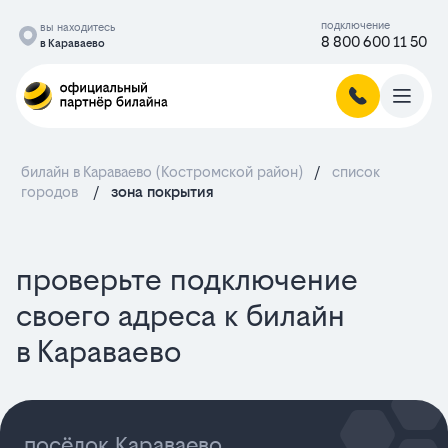
подключение
вы находитесь
8 800 600 11 50
в Караваево
билайн в Караваево (Костромской район)
/
список
городов
/
зона покрытия
проверьте подключение
своего адреса к билайн
в Караваево
посёлок Караваево